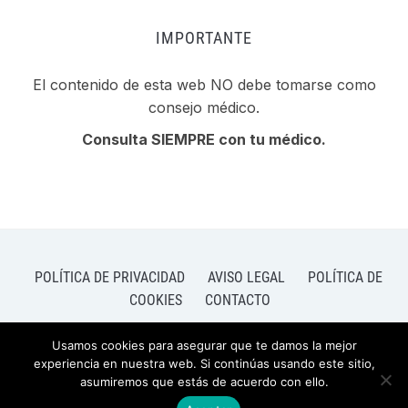
IMPORTANTE
El contenido de esta web NO debe tomarse como
consejo médico.
Consulta SIEMPRE con tu médico.
POLÍTICA DE PRIVACIDAD
AVISO LEGAL
POLÍTICA DE
COOKIES
CONTACTO
Usamos cookies para asegurar que te damos la mejor
experiencia en nuestra web. Si continúas usando este sitio,
asumiremos que estás de acuerdo con ello.
FUNCIONA GRACIAS A
WORDPRESS.
TEMA FOODICA PARA WORDPRESS POR
WPZOOM.