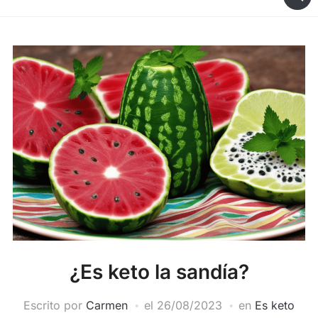
¿Es keto la sandía?
Escrito por
Carmen
el
26/08/2023
en
Es keto