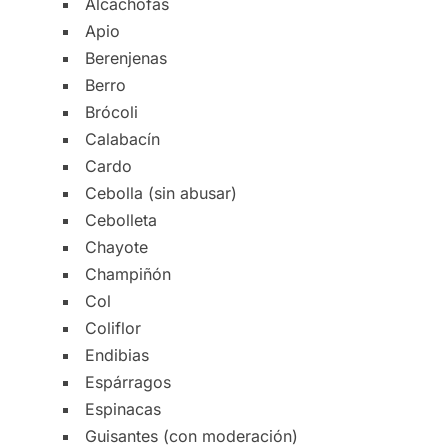
Alcachofas
Apio
Berenjenas
Berro
Brócoli
Calabacín
Cardo
Cebolla (sin abusar)
Cebolleta
Chayote
Champiñón
Col
Coliflor
Endibias
Espárragos
Espinacas
Guisantes (con moderación)