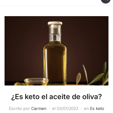
¿Es keto el aceite de oliva?
Escrito por
Carmen
el
03/01/2023
en
Es keto