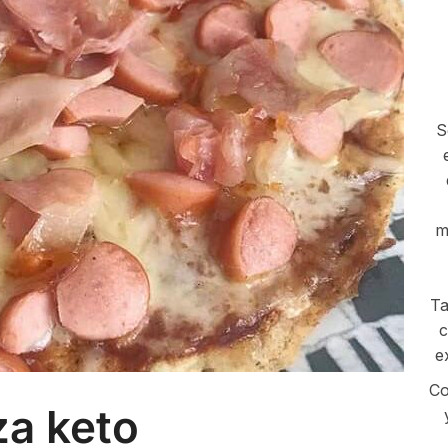
S
m
Ta
c
e
Co
za keto