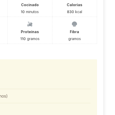
Cocinado
Calorías
10
minutos
830
kcal
Proteínas
Fibra
110
gramos
gramos
mos)