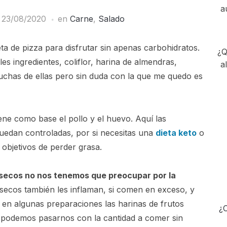
a
l
23/08/2020
en
Carne
,
Salado
ta de pizza para disfrutar sin apenas carbohidratos.
¿Q
es ingredientes, coliflor, harina de almendras,
a
uchas de ellas pero sin duda con la que me quedo es
ene como base el pollo y el huevo. Aquí las
quedan controladas, por si necesitas una
dieta keto
o
 objetivos de perder grasa.
os secos no nos tenemos que preocupar por la
 secos también les inflaman, si comen en exceso, y
 en algunas preparaciones las harinas de frutos
¿C
s podemos pasarnos con la cantidad a comer sin