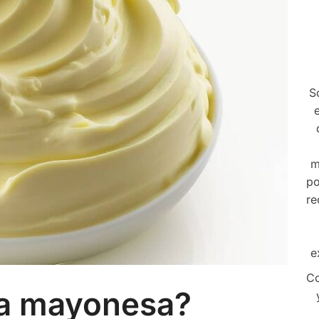
S
m
po
re
e
Co
la mayonesa?