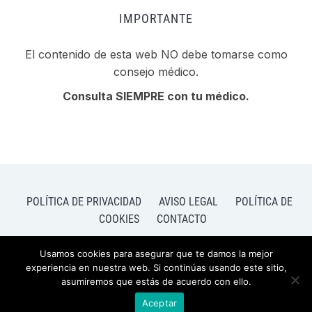
IMPORTANTE
El contenido de esta web NO debe tomarse como
consejo médico.
Consulta SIEMPRE con tu médico.
POLÍTICA DE PRIVACIDAD
AVISO LEGAL
POLÍTICA DE
COOKIES
CONTACTO
Usamos cookies para asegurar que te damos la mejor
experiencia en nuestra web. Si continúas usando este sitio,
asumiremos que estás de acuerdo con ello.
FUNCIONA GRACIAS A
WORDPRESS.
TEMA FOODICA PARA WORDPRESS POR
WPZOOM.
Aceptar