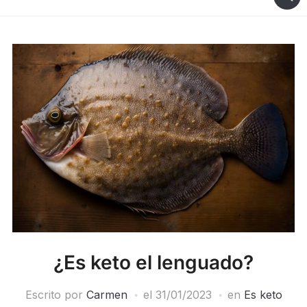
¿Es keto el lenguado?
Escrito por
Carmen
el
31/01/2023
en
Es keto