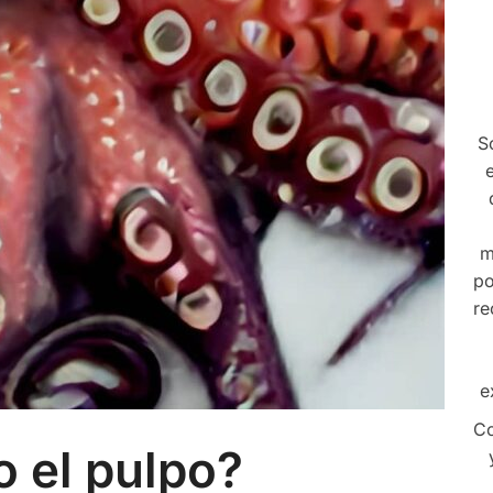
S
m
po
re
e
Co
o el pulpo?