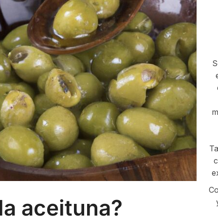
S
m
Ta
c
e
Co
la aceituna?