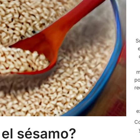
S
m
po
re
e
Co
 el sésamo?